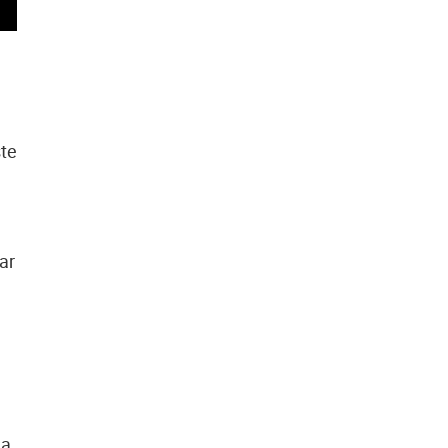
ste
ar
da