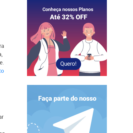
ra
a,
e.
to
ar