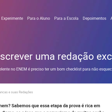
Experimente
Para o Aluno
Para a Escola
Depoimentos
 escrever uma redação ex
elente no ENEM é preciso ter um bom checklist para não esquec
Bancas e suas Redações
Enem? Sabemos que essa etapa da prova é rica em