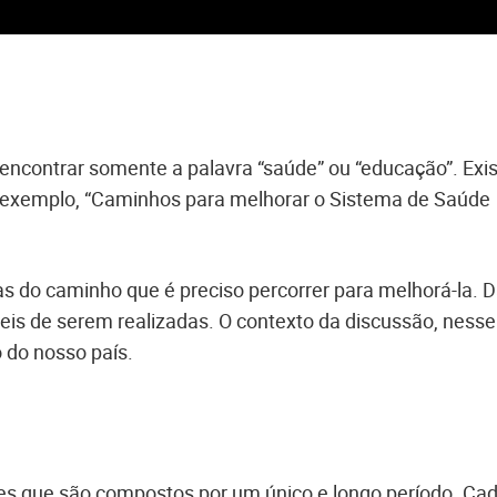
 encontrar somente a palavra “saúde” ou “educação”. Exi
 exemplo, “Caminhos para melhorar o Sistema de Saúde
s do caminho que é preciso percorrer para melhorá-la. D
veis de serem realizadas. O contexto da discussão, nesse
o do nosso país.
les que são compostos por um único e longo período. Ca