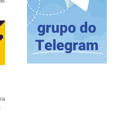
as
ara
e