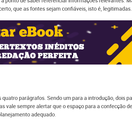
a ponto de saber referenciar informações relevantes. M
erto, que as fontes sejam confiáveis, isto é, legitimadas.
quatro parágrafos. Sendo um para a introdução, dois p
s vale sempre alertar que o espaço para a confecção d
 planejamento adequado.