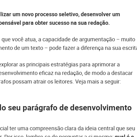
alizar um novo processo seletivo, desenvolver um
spensável para obter sucesso na sua redação.
 que você atua, a capacidade de argumentação – muito
ento de um texto – pode fazer a diferença na sua escrit
plorar as principais estratégias para aprimorar a
esenvolvimento eficaz na redação, de modo a destacar
afos possam atrair os leitores. Veja mais a seguir:
 do seu parágrafo de desenvolvimento
ncial ter uma compreensão clara da ideia central que seu
. Por isso, lembre-se de perguntar a si mesmo:
qual é o