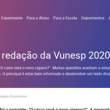
Experimente
Para o Aluno
Para a Escola
Depoimentos
 redação da Vunesp 2020
O carro será o novo cigarro?”. Muitas questões auxiliam a estar
. O principal é estar bem informado e desenvolver um texto dis
edação Dissertativa
i o seguinte: “O carro será o novo cigarro?”. A pergunt