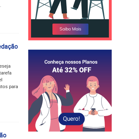
.
edação
eseja
arefa
el
xtos para
não