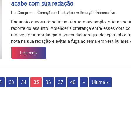
acabe com sua redação
Por Corrija-me - Correção de Redação em Redação Dissertativa
Enquanto o assunto seria um termo mais amplo, o tema ser
recorte do assunto. Aprender a diferença entre esses dois co
um passo primordial para os candidatos que desejam obter
nota na sua redação e evitar a fuga ao tema em vestibulares 
concursos.
Leia mais
0
33
34
35
36
37
40
»
Última »