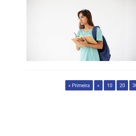
« Primeira
«
10
20
3