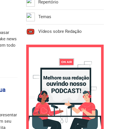
Repertório
Temas
Vídeos sobre Redação
basar
fake news
nem todo
sua
presentar
om seu
ita