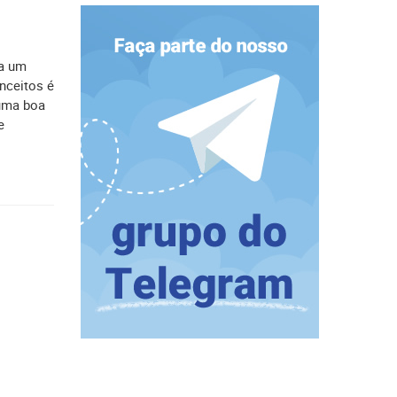
ia um
nceitos é
 uma boa
e