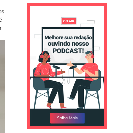
os
é
r.