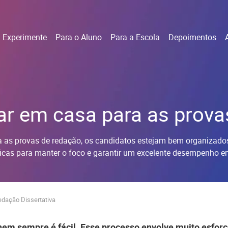
Experimente
Para o Aluno
Para a Escola
Depoimentos
r em casa para as prova
a as provas de redação, os candidatos estejam bem organizados 
cas para manter o foco e garantir um excelente desempenho em
edação Dissertativa
nem sempre é fácil. Esse processo envolve muito esfor