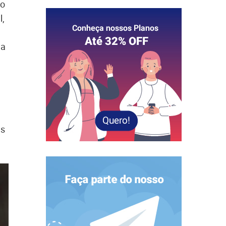
ão
l,
 a
as