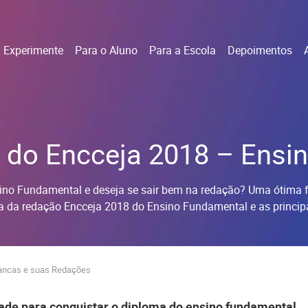
Experimente
Para o Aluno
Para a Escola
Depoimentos
do Encceja 2018 – Ensi
ino Fundamental e deseja se sair bem na redação? Uma ótima 
tema da redação Encceja 2018 do Ensino Fundamental e as princi
Bancas e suas Redações
dade para conquistar o diploma do ensino fundamental