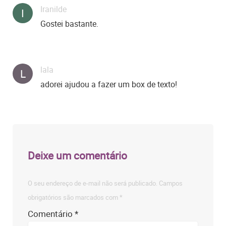
Iranilde
I
Gostei bastante.
lala
L
adorei ajudou a fazer um box de texto!
Deixe um comentário
O seu endereço de e-mail não será publicado.
Campos
obrigatórios são marcados com
*
Comentário
*