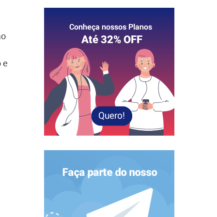
ão
 e