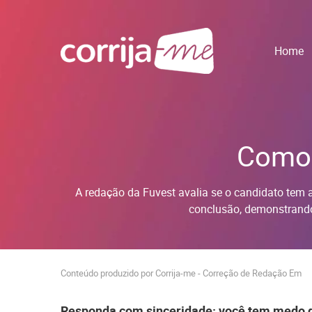
Home
Como 
A redação da Fuvest avalia se o candidato tem a
conclusão, demonstrando
Conteúdo produzido por Corrija-me - Correção de Redação Em
Responda com sinceridade: você tem medo de