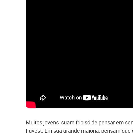
Muitos jovens suam frio só de pensar em sen
Fuvest. Em sua grande maioria, pensam que 