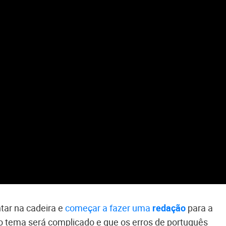
tar na cadeira e
começar a fazer uma
redação
para a
o tema será complicado e que os erros de português