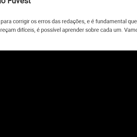
ão Fuvest
s para corrigir os erros das redações, e é fundamental que
areçam difíceis, é possível aprender sobre cada um. Vam