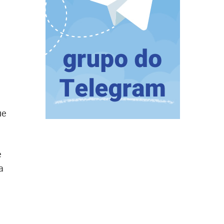
ue
e
a