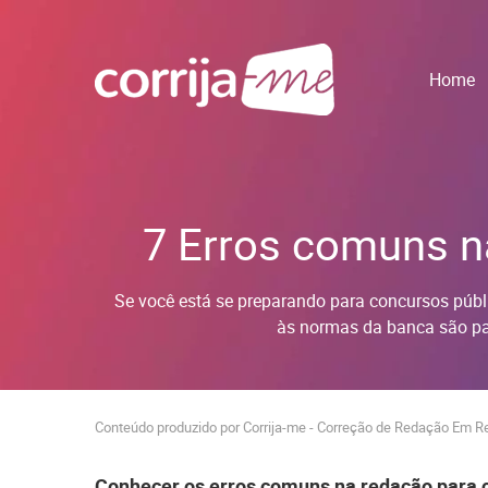
Home
7 Erros comuns n
Se você está se preparando para concursos públic
às normas da banca são pa
Conteúdo produzido por Corrija-me - Correção de Redação Em R
Conhecer os erros comuns na redação para c