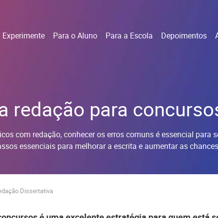
Experimente
Para o Aluno
Para a Escola
Depoimentos
a redação para concursos
os com redação, conhecer os erros comuns é essencial para se pr
ssos essenciais para melhorar a escrita e aumentar as chances
edação Dissertativa
oncursos é uma excelente estratégia para quem está s